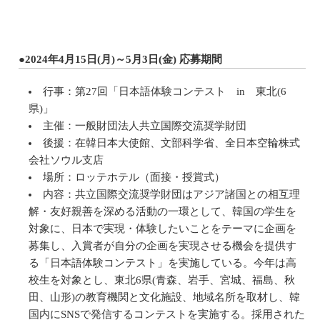
●2024年4月15日(月)～5月3日(金) 応募期間
行事：第27回「日本語体験コンテスト in 東北(6
県)」
主催：一般財団法人共立国際交流奨学財団
後援：在韓日本大使館、文部科学省、全日本空輪株式
会社ソウル支店
場所：ロッテホテル（面接・授賞式）
内容：共立国際交流奨学財団はアジア諸国との相互理
解・友好親善を深める活動の一環として、韓国の学生を
対象に、日本で実現・体験したいことをテーマに企画を
募集し、入賞者が自分の企画を実現させる機会を提供す
る「日本語体験コンテスト」を実施している。今年は高
校生を対象とし、東北6県(青森、岩手、宮城、福島、秋
田、山形)の教育機関と文化施設、地域名所を取材し、韓
国内にSNSで発信するコンテストを実施する。採用された