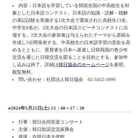
内容：日本語を学習している韓国全国の中高校生を対
象とした日本語コンテスト。日本語の知識・読解・聴解
の筆記試験を実施する1次大会で選抜された高校生13名、
中学生8名が。2次大会の日本語スピーチコンテストに出
場する。2次大会の参加者は与えられたテーマから原稿を
作成し5分間発表する。中高校生の日本語学習の意欲を高
めるとともに、受賞者を日本へ派遣し日韓両国の青少年
交流を通じた日韓交流を図ることを目的とする。参加申
し込みは終了。詳細は
韓日協会のホームページ
を参照。
観覧無料。
問い合わせ：社団法人韓日協会 02-3452-5999
●2024年5月25日(土) 13：40～17：30
行事：韓日合同音楽コンサート
主催：韓日歌謡交流振興会
後援：在韓日本大使館