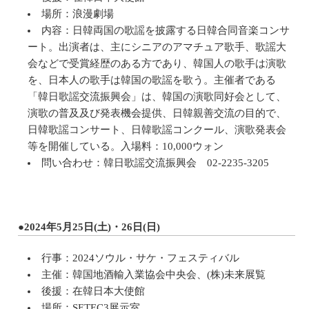
場所：浪漫劇場
内容：日韓両国の歌謡を披露する日韓合同音楽コンサ
ート。出演者は、主にシニアのアマチュア歌手、歌謡大
会などで受賞経歴のある方であり、韓国人の歌手は演歌
を、日本人の歌手は韓国の歌謡を歌う。主催者である
「韓日歌謡交流振興会」は、韓国の演歌同好会として、
演歌の普及及び発表機会提供、日韓親善交流の目的で、
日韓歌謡コンサート、日韓歌謡コンクール、演歌発表会
等を開催している。入場料：10,000ウォン
問い合わせ：韓日歌謡交流振興会 02-2235-3205
●2024年5月25日(土)・26日(日)
行事：2024ソウル・サケ・フェスティバル
主催：韓国地酒輸入業協会中央会、(株)未来展覧
後援：在韓日本大使館
場所：SETEC3展示室