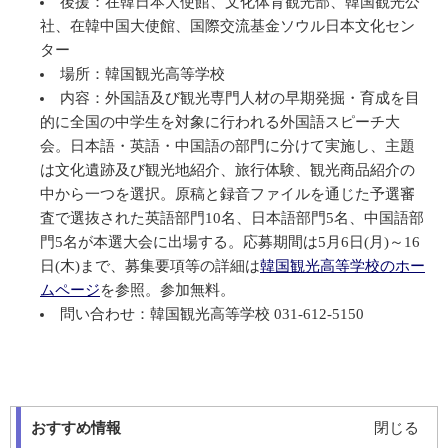
後援：在韓日本大使館、文化体育観光部、韓国観光公
社、在韓中国大使館、国際交流基金ソウル日本文化セン
ター
場所：韓国観光高等学校
内容：外国語及び観光専門人材の早期発掘・育成を目
的に全国の中学生を対象に行われる外国語スピーチ大
会。日本語・英語・中国語の部門に分けて実施し、主題
は文化遺跡及び観光地紹介、旅行体験、観光商品紹介の
中から一つを選択。原稿と録音ファイルを通じた予選審
査で選抜された英語部門10名、日本語部門5名、中国語部
門5名が本選大会に出場する。応募期間は5月6日(月)～16
日(木)まで、募集要項等の詳細は
韓国観光高等学校のホー
ムページ
を参照。参加無料。
問い合わせ：韓国観光高等学校 031-612-5150
おすすめ情報
閉じる