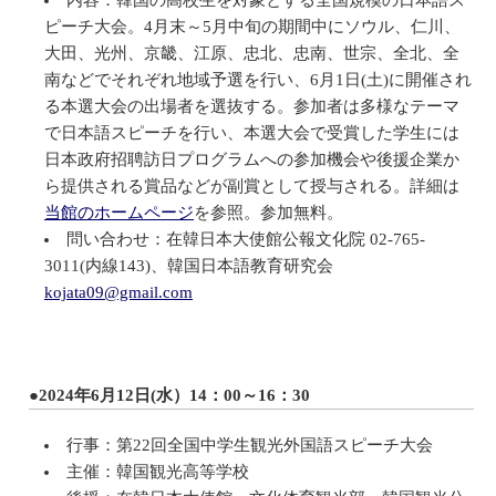
内容：韓国の高校生を対象とする全国規模の日本語ス
ピーチ大会。4月末～5月中旬の期間中にソウル、仁川、
大田、光州、京畿、江原、忠北、忠南、世宗、全北、全
南などでそれぞれ地域予選を行い、6月1日(土)に開催され
る本選大会の出場者を選抜する。参加者は多様なテーマ
で日本語スピーチを行い、本選大会で受賞した学生には
日本政府招聘訪日プログラムへの参加機会や後援企業か
ら提供される賞品などが副賞として授与される。詳細は
当館のホームページ
を参照。参加無料。
問い合わせ：在韓日本大使館公報文化院 02-765-
3011(内線143)、韓国日本語教育研究会
kojata09@gmail.com
●2024年6月12日(水）14：00～16：30
行事：第22回全国中学生観光外国語スピーチ大会
主催：韓国観光高等学校