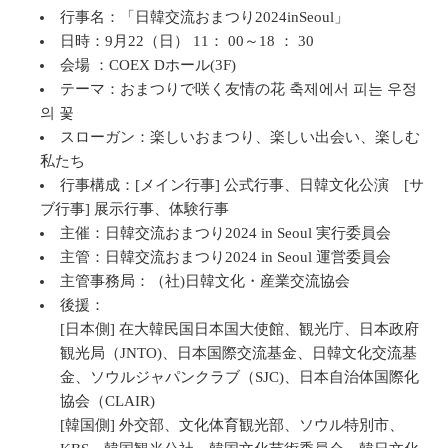
行事名：「日韓交流おまつり2024inSeoul」
日時：9月22（日） 11： 00～18 ： 30
会場 ：COEX Dホール(3F)
テーマ：おまつりで咲く友情の花 축제에서 피는 우정
의 꽃
スローガン：楽しいおまつり、楽しい出会い、楽しむ
私たち
行事構成：[メイン行事] 公式行事、日韓文化公演 [サ
ブ行事] 展示行事、体験行事
主催：日韓交流おまつり2024 in Seoul 実行委員会
主管：日韓交流おまつり2024 in Seoul 運営委員会
主管事務局：（社)日韓文化・産業交流協会
後援：
[日本側] 在大韓民国日本国大使館、観光庁、日本政府
観光局（JNTO)、日本国際交流基金、日韓文化交流基
金、ソウルジャパンクラブ（SJC)、日本自治体国際化
協会（CLAIR)
[韓国側] 外交部、文化体育観光部、ソウル特別市、