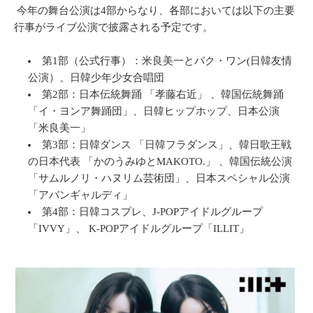
今年の舞台公演は4部からなり、各部においては以下の主要
行事がライブ公演で披露される予定です。
第1部（公式行事）：米良美一とパク・ワン(日韓友情
公演）、日韓少年少女合唱団
第2部：日本伝統舞踊 「孝藤右近」 、韓国伝統舞踊
「イ・ヨンア舞踊団」、日韓ヒップホップ、日本公演
「米良美一」
第3部：日韓ダンス 「日韓フラダンス」、韓日歌王戦
の日本代表 「かのうみゆとMAKOTO.」 、韓国伝統公演
「サムルノリ・ハヌリム芸術団」、日本スペシャル公演
「アバンギャルディ」
第4部：日韓コスプレ、J-POPアイドルグループ
「IVVY」、 K-POPアイドルグループ「ILLIT」