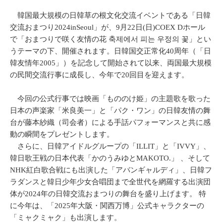
韓国最大規模の日韓草の根文化交流イベントである「日韓
交流おまつり2024inSeoul」が、9月22日(日)COEX Dホール
で「おまつりで咲く友情の花 축제에서 피는 우정의 꽃」とい
うテーマの下、開催されます。日韓国交正常化40周年（「日
韓友情年2005」）を記念して開始されて以来、両国最大規模
の民間交流行事に成長し、今年で20回目を迎えます。
今回の公式行事では映画「もののけ姫」の主題歌を歌った
日本の声楽家「米良美一」と「パク・ワン」の日韓友情の舞
台が藤本紗織（司会者）による手話パフォーマンスと共に感
動の瞬間をプレゼントします。
さらに、日韓アイドルグループの「ILLIT」と「IVVY」、
韓日歌王戦の日本代表「かのうみゆとMAKOTO.」 、そして
NHK紅白歌合戦にも出演した「アバンギャルディ」、日韓フ
ラダンスと韓日少年少女合唱団まで全世代を網羅する出演団
体が2024年の日韓交流おまつりの舞台を盛り上げます。 特
に今年は、「2025年大阪・関西万博」公式キャラクターの
「ミャクミャク」も出演します。