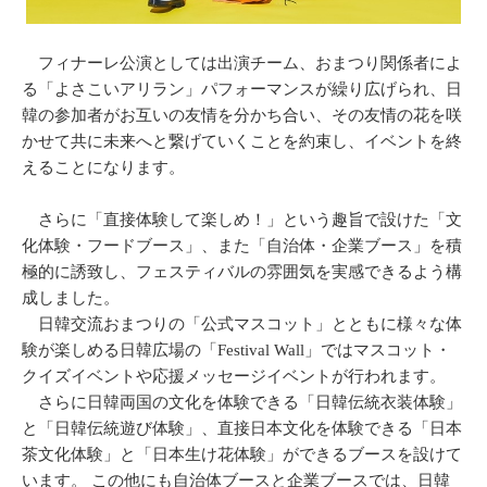
フィナーレ公演としては出演チーム、おまつり関係者によ
る「よさこいアリラン」パフォーマンスが繰り広げられ、日
韓の参加者がお互いの友情を分かち合い、その友情の花を咲
かせて共に未来へと繋げていくことを約束し、イベントを終
えることになります。
さらに「直接体験して楽しめ！」という趣旨で設けた「文
化体験・フードブース」、また「自治体・企業ブース」を積
極的に誘致し、フェスティバルの雰囲気を実感できるよう構
成しました。
日韓交流おまつりの「公式マスコット」とともに様々な体
験が楽しめる日韓広場の「Festival Wall」ではマスコット・
クイズイベントや応援メッセージイベントが行われます。
さらに日韓両国の文化を体験できる「日韓伝統衣装体験」
と「日韓伝統遊び体験」、直接日本文化を体験できる「日本
茶文化体験」と「日本生け花体験」ができるブースを設けて
います。 この他にも自治体ブースと企業ブースでは、日韓