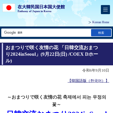
在大韓民国日本国大使館
Embassy of Japan in Korea
Korean Home
検索
おまつりで咲く友情の花 「日韓交流おまつ
り2024inSeoul」(9月22日(日) /COEX Dホー
ル)
令和6年9月10日
【韓国語版（한국어）】
～おまつりで咲く友情の花 축제에서 피는 우정의
꽃～