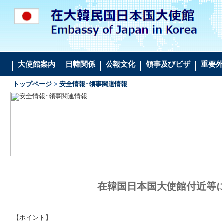
大使館案内
日韓関係
公報文化
領事及びビザ
重要
トップページ
>
安全情報･領事関連情報
在韓国日本国大使館付近等
【ポイント】