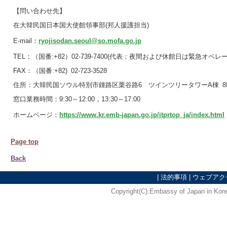
【問い合わせ先】
在大韓民国日本国大使館領事部(邦人援護担当)
E-mail：
ryojisodan.seoul@so.mofa.go.jp
TEL：（国番:+82）02-739-7400(代表：夜間および休館日は緊急オ
FAX：（国番:+82) 02-723-3528
住所：大韓民国ソウル特別市鍾路区栗谷路6 ツインツリータワーA棟 8F 
窓口業務時間：9:30～12:00，13:30～17:00
ホームページ：
https://www.kr.emb-japan.go.jp/itprtop_ja/index.html
Page top
Back
|
法的事項
|
ウェブアク
Copyright(C):Embassy of Japan in Kor