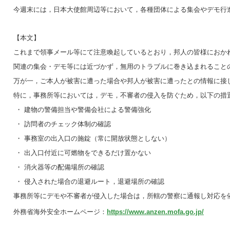
今週末には，日本大使館周辺等において，各種団体による集会やデモ行
【本文】
これまで領事メール等にて注意喚起しているとおり，邦人の皆様におか
関連の集会・デモ等には近づかず，無用のトラブルに巻き込まれること
万が一，ご本人が被害に遭った場合や邦人が被害に遭ったとの情報に接
特に，事務所等においては，デモ，不審者の侵入を防ぐため，以下の措
・ 建物の警備担当や警備会社による警備強化
・ 訪問者のチェック体制の確認
・ 事務室の出入口の施錠（常に開放状態としない）
・ 出入口付近に可燃物をできるだけ置かない
・ 消火器等の配備場所の確認
・ 侵入された場合の退避ルート，退避場所の確認
事務所等にデモや不審者が侵入した場合は，所轄の警察に通報し対応を
外務省海外安全ホームページ：
https://www.anzen.mofa.go.jp/